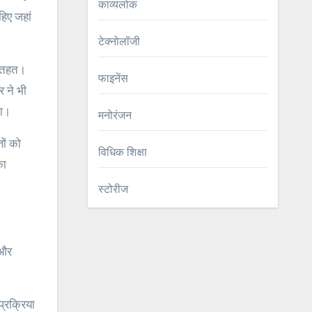
काव्यलोक
हिए जहां
टेक्नोलॉजी
े तहत।
फाइनेंस
र ने भी
था।
मनोरंजन
ों को
विधिक शिक्षा
का
स्टोरीज
 और
।
्रक्रिया