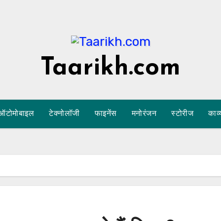
Taarikh.com
ऑटोमोबाइल
टेक्नोलॉजी
फाइनेंस
मनोरंजन
स्टोरीज
काव