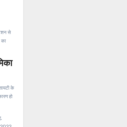
टेशन से
े का
मिका
ोसायटी के
 कारण हो
ए,
सी 2022