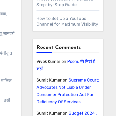
Step-by-Step Guide
लावा,
How to Set Up a YouTube
Channel for Maximum Visibility
तू जानवरों
Recent Comments
 पंजीकृत
Vivek Kumar
on
Poem: मेरे निशां है
कहाँ
Sumit Kumar
on
Supreme Court:
ं, मालिक
Advocates Not Liable Under
Consumer Protection Act For
ा। इसी
Deficiency Of Services
Sumit Kumar
on
Budget 2024 :