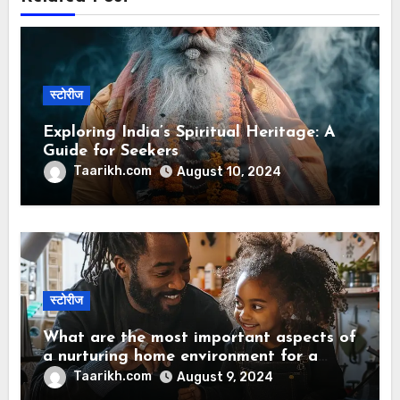
स्टोरीज
Exploring India’s Spiritual Heritage: A
Guide for Seekers
Taarikh.com
August 10, 2024
स्टोरीज
What are the most important aspects of
a nurturing home environment for a
child’s growth?
Taarikh.com
August 9, 2024